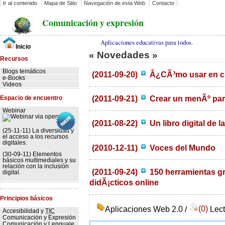
Ir al contenido
Mapa de Sitio
Navegación de esta Web
Contacto
Comunicación y expresión
Aplicaciones educativas para todos.
Inicio
« Novedades »
Recursos
Blogs temáticos
(2011-09-20)
Â¿CÃ³mo usar en cla
e-Books
Videos
(2011-09-21)
Crear un menÃº pa
Espacio de encuentro
Webinar
(2011-08-22)
Un libro digital de 
(25-11-11) La diversidad y
el acceso a los recursos
digitales.
(2010-12-11)
Voces del Mundo
(30-09-11) Elementos
básicos multimediales y su
relación con la inclusión
(2011-09-24)
150 herramientas gra
digital.
didÃ¡cticos online
Principios básicos
Aplicaciones Web 2.0 /
(0)
Lect
Accesibilidad y
TIC
Comunicación y Expresión
Comunicación y Lenguaje