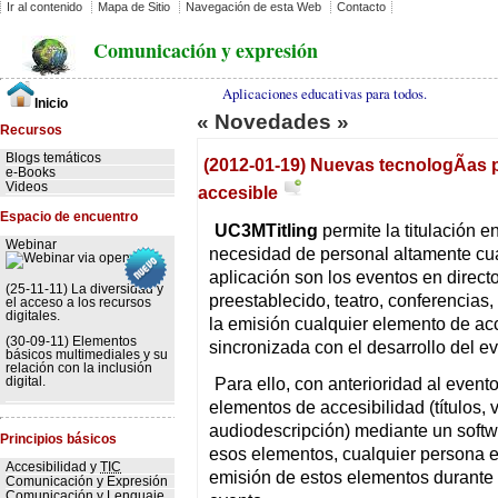
Ir al contenido
Mapa de Sitio
Navegación de esta Web
Contacto
Comunicación y expresión
Aplicaciones educativas para todos.
Inicio
« Novedades »
Recursos
Blogs temáticos
(2012-01-19) Nuevas tecnologÃ­as 
e-Books
Videos
accesible
Espacio de encuentro
UC3MTitling
permite la titulación e
Webinar
necesidad de personal altamente cua
aplicación son los eventos en direc
(25-11-11) La diversidad y
preestablecido, teatro, conferencias
el acceso a los recursos
digitales.
la emisión cualquier elemento de ac
(30-09-11) Elementos
sincronizada con el desarrollo del ev
básicos multimediales y su
relación con la inclusión
digital.
Para ello, con anterioridad al event
elementos de accesibilidad (títulos,
audiodescripción) mediante un softwa
Principios básicos
esos elementos, cualquier persona e
Accesibilidad y
TIC
emisión de estos elementos durante e
Comunicación y Expresión
Comunicación y Lenguaje