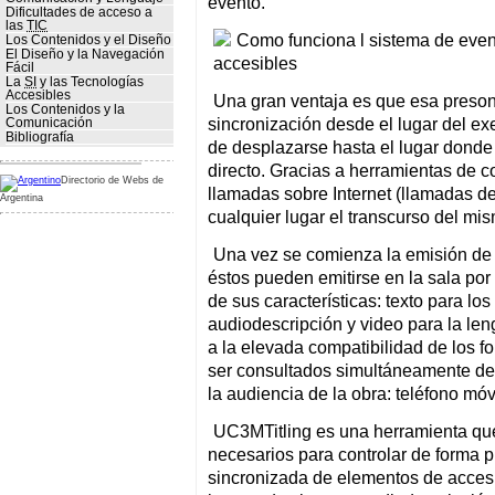
evento.
Dificultades de acceso a
las
TIC
Los Contenidos y el Diseño
El Diseño y la Navegación
Fácil
La
SI
y las Tecnologías
Accesibles
Una gran ventaja es que esa preson
Los Contenidos y la
sincronización desde el lugar del exe
Comunicación
Bibliografía
de desplazarse hasta el lugar donde 
directo. Gracias a herramientas de 
Directorio de Webs de
llamadas sobre Internet (llamadas d
Argentina
cualquier lugar el transcurso del mi
Una vez se comienza la emisión de 
éstos pueden emitirse en la sala por
de sus características: texto para los 
audiodescripción y video para la le
a la elevada compatibilidad de los f
ser consultados simultáneamente des
la audiencia de la obra: teléfono móvil
UC3MTitling es una herramienta que
necesarios para controlar de forma p
sincronizada de elementos de accesib