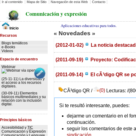
Ir al contenido
Mapa de Sitio
Navegación de esta Web
Contacto
Comunicación y expresión
Aplicaciones educativas para todos.
Inicio
« Novedades »
Recursos
Blogs temáticos
(2012-01-02)
La noticia destacad
e-Books
Videos
(2011-09-19)
Proyecto: Codificac
Espacio de encuentro
Webinar
(2011-09-14)
El cÃ³digo QR se po
(25-11-11) La diversidad y
el acceso a los recursos
digitales.
CÃ³digo QR /
(0)
Lecturas: /(8
(30-09-11) Elementos
básicos multimediales y su
relación con la inclusión
digital.
Si te resultó interesante, puedes:
dejarme un comentario en el for
Principios básicos
continuación.
Accesibilidad y
TIC
seguir los comentarios de este a
Comunicación y Expresión
sindicación.
Comunicación y Lenguaje