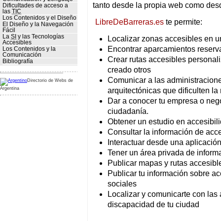
tanto desde la propia web como desd
Dificultades de acceso a
las
TIC
Los Contenidos y el Diseño
LibreDeBarreras.es
te permite:
El Diseño y la Navegación
Fácil
La
SI
y las Tecnologías
Localizar zonas accesibles en 
Accesibles
Encontrar aparcamientos reserv
Los Contenidos y la
Comunicación
Crear rutas accesibles personal
Bibliografía
creado otros
Comunicar a las administracione
Directorio de Webs de
Argentina
arquitectónicas que dificulten l
Dar a conocer tu empresa o nego
ciudadanía.
Obtener un estudio en accesibil
Consultar la información de acc
Interactuar desde una aplicació
Tener un área privada de inform
Publicar mapas y rutas accesibl
Publicar tu información sobre ac
sociales
Localizar y comunicarte con las
discapacidad de tu ciudad