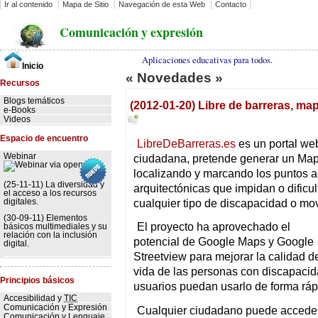
Ir al contenido
Mapa de Sitio
Navegación de esta Web
Contacto
Comunicación y expresión
Aplicaciones educativas para todos.
Inicio
« Novedades »
Recursos
Blogs temáticos
(2012-01-20) Libre de barreras, map
e-Books
Videos
Espacio de encuentro
LibreDeBarreras.es
es un portal web
Webinar
ciudadana, pretende generar un Mapa
localizando y marcando los puntos ac
(25-11-11) La diversidad y
arquitectónicas que impidan o dificu
el acceso a los recursos
cualquier tipo de discapacidad o mov
digitales.
(30-09-11) Elementos
El proyecto ha aprovechado el
básicos multimediales y su
relación con la inclusión
potencial de Google Maps y Google
digital.
Streetview para mejorar la calidad d
vida de las personas con discapacid
Principios básicos
usuarios puedan usarlo de forma rápi
Accesibilidad y
TIC
Comunicación y Expresión
Cualquier ciudadano puede acceder y
Comunicación y Lenguaje