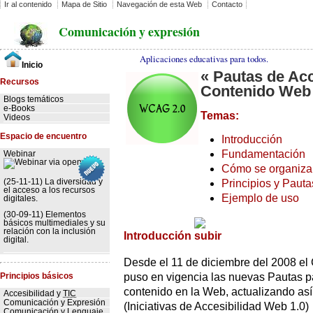
Ir al contenido
Mapa de Sitio
Navegación de esta Web
Contacto
Comunicación y expresión
Aplicaciones educativas para todos.
Inicio
« Pautas de Acc
Recursos
Contenido Web 
Blogs temáticos
e-Books
Temas:
Videos
Espacio de encuentro
Introducción
Fundamentación
Webinar
Cómo se organiza
(25-11-11) La diversidad y
Principios y Pau
el acceso a los recursos
Ejemplo de uso
digitales.
(30-09-11) Elementos
básicos multimediales y su
relación con la inclusión
Introducción
digital.
Desde el 11 de diciembre del 2008 e
puso en vigencia las nuevas Pautas pa
Principios básicos
contenido en la Web, actualizando así 
Accesibilidad y
TIC
Comunicación y Expresión
(Iniciativas de Accesibilidad Web 1.0)
Comunicación y Lenguaje