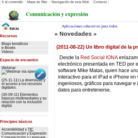
Ir al contenido
Mapa de Sitio
Navegación de esta Web
Contacto
Comunicación y expresión
Aplicaciones educativas para todos.
Inicio
« Novedades »
Recursos
Blogs temáticos
(2011-08-22) Un libro digital de la
e-Books
Videos
Desde la
Red Social IONA
enlazamo
Espacio de encuentro
electrónico presentada en TED por el
Webinar
software Mike Matas, quien hace una
interactivo para el iPad e iPhone en 
(25-11-11) La diversidad y
ingeniosos, gráficos para navegar e 
el acceso a los recursos
digitales.
datos para entretenerse.
(30-09-11) Elementos
básicos multimediales y su
relación con la inclusión
digital.
Principios básicos
Accesibilidad y
TIC
Comunicación y Expresión
Comunicación y Lenguaje