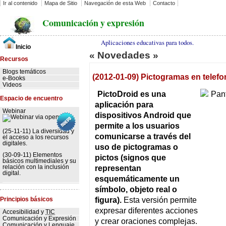
Ir al contenido
Mapa de Sitio
Navegación de esta Web
Contacto
Comunicación y expresión
Aplicaciones educativas para todos.
Inicio
« Novedades »
Recursos
Blogs temáticos
(2012-01-09) Pictogramas en telefo
e-Books
Videos
PictoDroid es una
Espacio de encuentro
aplicación para
Webinar
dispositivos Android que
permite a los usuarios
(25-11-11) La diversidad y
comunicarse a través del
el acceso a los recursos
digitales.
uso de pictogramas o
(30-09-11) Elementos
pictos (signos que
básicos multimediales y su
representan
relación con la inclusión
digital.
esquemáticamente un
símbolo, objeto real o
figura).
Esta versión permite
Principios básicos
expresar diferentes acciones
Accesibilidad y
TIC
Comunicación y Expresión
y crear oraciones complejas.
Comunicación y Lenguaje