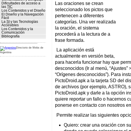
Las oraciones se crean
Dificultades de acceso a
las
TIC
seleccionado los pictos que
Los Contenidos y el Diseño
El Diseño y la Navegación
pertenecen a diferentes
Fácil
categorías. Una ver realizada
La
SI
y las Tecnologías
Accesibles
la oración, el sistema
Los Contenidos y la
Comunicación
procederá a la lectura de a
Bibliografía
frase formada.
Directorio de Webs de
La aplicación está
Argentina
actualmente en versión beta,
para hacerla funcionar hay que permi
desconocidos (Ir al menú, “Ajustes” >
“Orígenes desconocidos”). Para instal
PictoDroid.apk a la tarjeta SD del dis
de archivos (por ejemplo, ASTRO), s
PictoDroid.apk y darle a la opción in
quiere reportar un fallo o hacernos 
ponerse en contacto con nosotros en
Permite realizar las siguientes opci
Quiero: crear una oración con suj