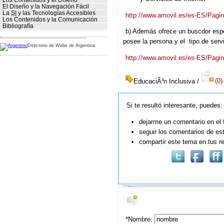
Los Contenidos y el Diseño
El Diseño y la Navegación Fácil
La
SI
y las Tecnologías Accesibles
http://www.amovil.es/es-ES/Pagi
Los Contenidos y la Comunicación
Bibliografía
b) Además ofrece un buscdor especí
posee la persona y el tipo de serv
Directorio de Webs de Argentina
http://www.amovil.es/es-ES/Pag
EducaciÃ³n Inclusiva /
(0)
Si te resultó interesante, puedes:
dejarme un comentario en el 
seguir los comentarios de est
compartir este tema en tus r
*Nombre: