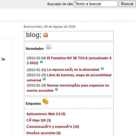
Buscador de sitio
Buenos Aires, 09 de Agosto de 2026
blog;
Novedades
(2012-02-04)
El Famatina NO SE TOCA (actualizado 4-
2-2012)
(2012-01-20)
La riqueza estÃ¡ en la diversidad
(2012-01-20)
Libre de barreras, mapa de accesibilidad
universal
(2012-01-19)
Nuevas tecnologÃ­as para organizar un
evento accesible
Etiquetas
Aplicaciones Web 2.0 (5)
CÃ³digo QR (3)
ComunicaciÃ³n y expresiÃ³n (10)
DiseÃ±o accesible (6)