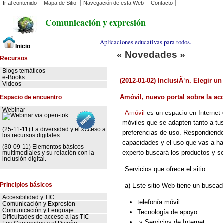
Ir al contenido
Mapa de Sitio
Navegación de esta Web
Contacto
Comunicación y expresión
Aplicaciones educativas para todos.
Inicio
« Novedades »
Recursos
Blogs temáticos
e-Books
(2012-01-02) InclusiÃ³n. Elegir 
Videos
Amóvil, nuevo portal sobre la ac
Espacio de encuentro
Webinar
Amóvil
es un espacio en Internet q
móviles que se adapten tanto a tu
(25-11-11) La diversidad y el acceso a
preferencias de uso. Respondiendo
los recursos digitales.
capacidades y el uso que vas a hac
(30-09-11) Elementos básicos
experto buscará los productos y s
multimediales y su relación con la
inclusión digital.
Servicios que ofrece el sitio
Principios básicos
a) Este sitio Web tiene un buscad
Accesibilidad y
TIC
telefonía móvil
Comunicación y Expresión
Comunicación y Lenguaje
Tecnología de apoyo
Dificultades de acceso a las
TIC
y Servicios de Internet