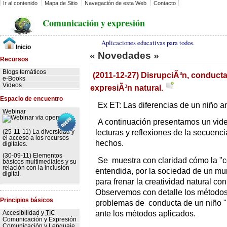
Ir al contenido
Mapa de Sitio
Navegación de esta Web
Contacto
Comunicación y expresión
Aplicaciones educativas para todos.
Inicio
« Novedades »
Recursos
Blogs temáticos
(2011-12-27) DisrupciÃ³n, conducta
e-Books
Videos
expresiÃ³n natural.
Espacio de encuentro
Ex ET: Las diferencias de un niño 
Webinar
A continuación presentamos un vid
lecturas y reflexiones de la secuenci
(25-11-11) La diversidad y
el acceso a los recursos
hechos.
digitales.
(30-09-11) Elementos
Se muestra con claridad cómo la "c
básicos multimediales y su
relación con la inclusión
entendida, por la sociedad de un mu
digital.
para frenar la creatividad natural co
Observemos con detalle los métodos 
Principios básicos
problemas de conducta de un niño " 
ante los métodos aplicados.
Accesibilidad y
TIC
Comunicación y Expresión
Comunicación y Lenguaje