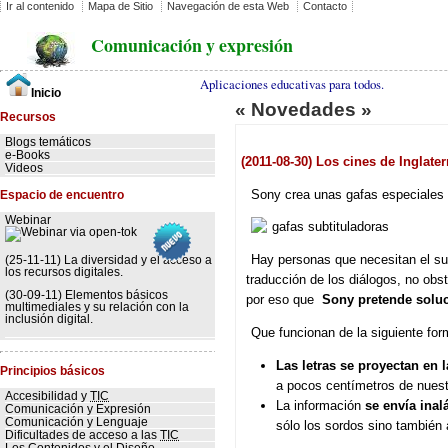
Ir al contenido
Mapa de Sitio
Navegación de esta Web
Contacto
Comunicación y expresión
Aplicaciones educativas para todos.
Inicio
« Novedades »
Recursos
Blogs temáticos
e-Books
(2011-08-30) Los cines de Inglat
Videos
Sony crea unas gafas especiales 
Espacio de encuentro
Webinar
Hay personas que necesitan el sub
(25-11-11) La diversidad y el acceso a
los recursos digitales.
traducción de los diálogos, no obs
(30-09-11) Elementos básicos
por eso que
Sony pretende soluc
multimediales y su relación con la
inclusión digital.
Que funcionan de la siguiente for
Las letras se proyectan en 
Principios básicos
a pocos centímetros de nuest
Accesibilidad y
TIC
La información
se envía ina
Comunicación y Expresión
Comunicación y Lenguaje
sólo los sordos sino también a
Dificultades de acceso a las
TIC