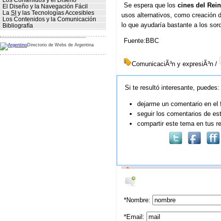
Los Contenidos y el Diseño
Se espera que los
cines del Rein
El Diseño y la Navegación Fácil
La
SI
y las Tecnologías Accesibles
usos alternativos, como creación d
Los Contenidos y la Comunicación
lo que ayudaría bastante a los so
Bibliografía
Fuente:BBC
Directorio de Webs de Argentina
ComunicaciÃ³n y expresiÃ³n /
Si te resultó interesante, puedes:
dejarme un comentario en el 
seguir los comentarios de est
compartir este tema en tus r
*Nombre:
*Email: