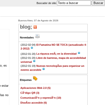
Buscador de sitio
Buenos Aires, 07 de Agosto de 2026
blog;
Novedades
(2012-02-04)
El Famatina NO SE TOCA (actualizado 4-
2-2012)
(2012-01-20)
La riqueza estÃ¡ en la diversidad
(2012-01-20)
Libre de barreras, mapa de accesibilidad
universal
o, es
(2012-01-19)
Nuevas tecnologÃ­as para organizar un
evento accesible
Etiquetas
 estar
Aplicaciones Web 2.0 (5)
CÃ³digo QR (3)
rlas no
ComunicaciÃ³n y expresiÃ³n (10)
DiseÃ±o accesible (6)