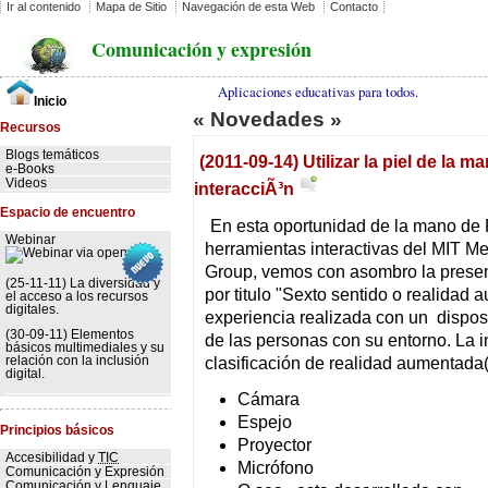
Ir al contenido
Mapa de Sitio
Navegación de esta Web
Contacto
Comunicación y expresión
Aplicaciones educativas para todos.
Inicio
« Novedades »
Recursos
Blogs temáticos
(2011-09-14) Utilizar la piel de la
e-Books
Videos
interacciÃ³n
Espacio de encuentro
En esta oportunidad de la mano de 
Webinar
herramientas interactivas del MIT Me
Group, vemos con asombro la presen
(25-11-11) La diversidad y
por titulo "Sexto sentido o realidad
el acceso a los recursos
digitales.
experiencia realizada con un disposi
(30-09-11) Elementos
de las personas con su entorno. La 
básicos multimediales y su
clasificación de realidad aumentada(
relación con la inclusión
digital.
Cámara
Espejo
Principios básicos
Proyector
Accesibilidad y
TIC
Micrófono
Comunicación y Expresión
Comunicación y Lenguaje