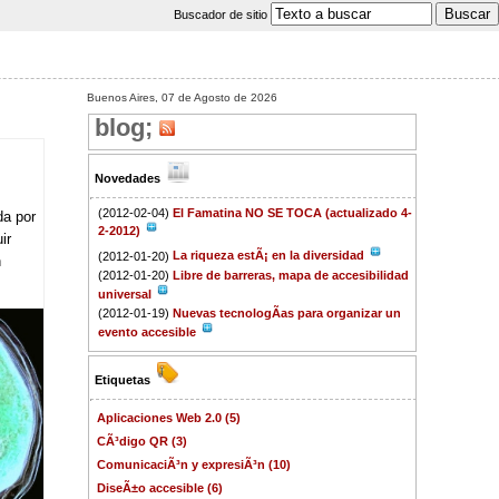
Buscador de sitio
Buenos Aires, 07 de Agosto de 2026
blog;
Novedades
(2012-02-04)
El Famatina NO SE TOCA (actualizado 4-
da por
2-2012)
ir
(2012-01-20)
La riqueza estÃ¡ en la diversidad
n
(2012-01-20)
Libre de barreras, mapa de accesibilidad
universal
(2012-01-19)
Nuevas tecnologÃ­as para organizar un
evento accesible
Etiquetas
Aplicaciones Web 2.0 (5)
CÃ³digo QR (3)
ComunicaciÃ³n y expresiÃ³n (10)
DiseÃ±o accesible (6)