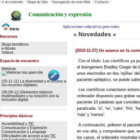
Ir al contenido
Mapa de Sitio
Navegación de esta Web
Contacto
Comunicación y expresión
Aplicaciones educativas para todos.
Inicio
« Novedades »
Recursos
Blogs temáticos
e-Books
(2010-11-27) Un avance en la co
Videos
Con el título: Los científicos ya 
Espacio de encuentro
el bioingeniero Bradley Greger de 
Webinar
unos electrodos en dos 'rejillas' d
paciente epiléptico, se puede sab
(25-11-11) La diversidad y el acceso a
los recursos digitales.
Los científicos conectaron entonc
(30-09-11) Elementos básicos
ordenador dispuesto para grabar se
multimediales y su relación con la
inclusión digital.
paciente 10 palabras que considera
paralizada: 'sí', 'no', 'calor', 'frío', '
'más' y 'menos'.
Principios básicos
Accesibilidad y
TIC
A continuación, pidieron al pacient
Comunicación y Expresión
en voz alta, y comprobaron que, e
Comunicación y Lenguaje
Dificultades de acceso a las
TIC
los casos, el ordenador mostraba 