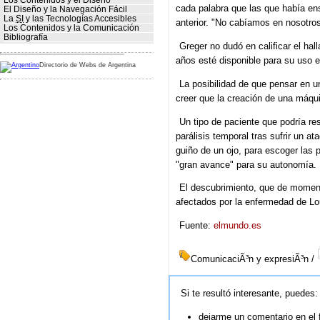
Los Contenidos y el Diseño
cada palabra que las que había en
El Diseño y la Navegación Fácil
La
SI
y las Tecnologías Accesibles
anterior. "No cabíamos en nosotro
Los Contenidos y la Comunicación
Bibliografía
Greger no dudó en calificar el ha
años esté disponible para su uso e
Directorio de Webs de Argentina
La posibilidad de que pensar en 
creer que la creación de una máqui
Un tipo de paciente que podría re
parálisis temporal tras sufrir un 
guiño de un ojo, para escoger las p
"gran avance" para su autonomía.
El descubrimiento, que de moment
afectados por la enfermedad de Lo
Fuente:
elmundo.es
ComunicaciÃ³n y expresiÃ³n /
Si te resultó interesante, puedes:
dejarme un comentario en el 