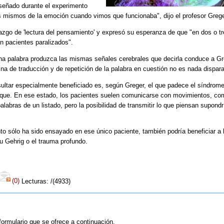
señado durante el experimento
s mismos de la emoción cuando vimos que funcionaba", dijo el profesor Grege
llazgo de 'lectura del pensamiento' y expresó su esperanza de que "en dos o t
n pacientes paralizados".
una palabra produzca las mismas señales cerebrales que decirla conduce a Gr
na de traducción y de repetición de la palabra en cuestión no es nada dispar
sultar especialmente beneficiado es, según Greger, el que padece el síndrom
ataque. En ese estado, los pacientes suelen comunicarse con movimientos, co
alabras de un listado, pero la posibilidad de transmitir lo que piensan supondr
o sólo ha sido ensayado en ese único paciente, también podría beneficiar a 
u Gehrig o el trauma profundo.
(0)
Lecturas: /(4933)
formulario que se ofrece a continuación.