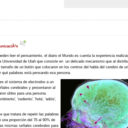
municaciÃ³n
pueden leer el pensamiento, el diario el Mundo.es cuenta la experiencia realiza
la Universidad de Utah que consiste en un delicado mecanismo que al distribu
el tamaño de un botón que colocaron en los centros del habla del cerebro de u
er qué palabras está pensando esa persona.
es el sistema de electrodos a un
ñales cerebrales y presentaron al
ron útiles para una persona
hambriento', 'sediento', 'hola', 'adiós',
e que tratara de repetir las palabras
n una proporción del 76 al 90% de
las mismas señales cerebrales para