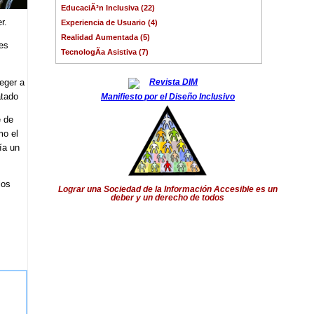
EducaciÃ³n Inclusiva (22)
r.
Experiencia de Usuario (4)
Realidad Aumentada (5)
res
TecnologÃ­a Asistiva (7)
eger a
atado
Manifiesto por el Diseño Inclusivo
e de
mo el
ía un
los
Lograr una Sociedad de la Información Accesible es un
deber y un derecho de todos