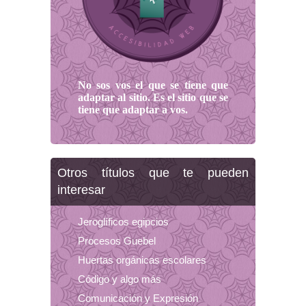
No sos vos el que se tiene que
adaptar al sitio. Es el sitio que se
tiene que adaptar a vos.
Otros títulos que te pueden
interesar
Jeroglíficos egipcios
Procesos Guebel
Huertas orgánicas escolares
Código y algo más
Comunicación y Expresión