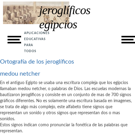
jeroglíficos
ACCESIBILIDAD
Historia
egipcios
EXPERIENCIAS DE AULA
Ortografía
APLICACIONES
ENVÍA TUS COMENTARIOS
EDUCATIVAS
Cartucho Egipcio
ACERCA DE
PARA
TODOS
Traductor
Ortografía de los jeroglíficos
Bibliografía
medou netcher
En el antiguo Egipto se usaba una escritura compleja que los egipcios
llamaban medou netcher, o palabras de Dios. Las escuelas modernas la
bautizaron jeroglíficos y consiste en un conjunto de mas de 700 signos
gráficos diferentes. No es solamente una escritura basada en imagenes,
se trata de algo más complejo, este alfabeto tiene signos que
representan un sonido y otros signos que representan dos o mas
sonidos.
Estos signos indican como pronunciar la fonética de las palabras que
representan.